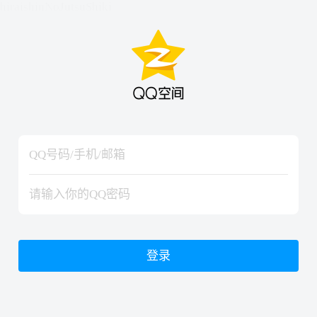
hiraishinNoJutsuShiki
hiraishinNoJutsuShiki
登录