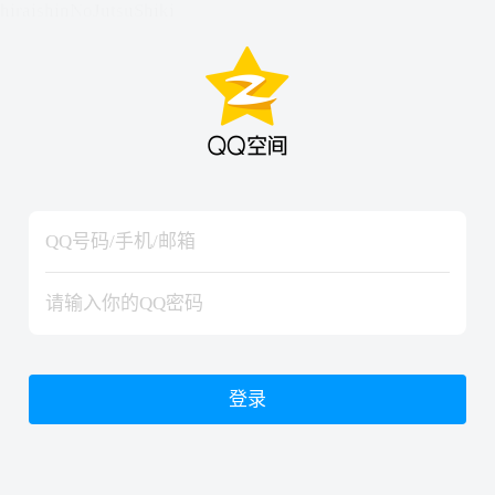
hiraishinNoJutsuShiki
hiraishinNoJutsuShiki
登录