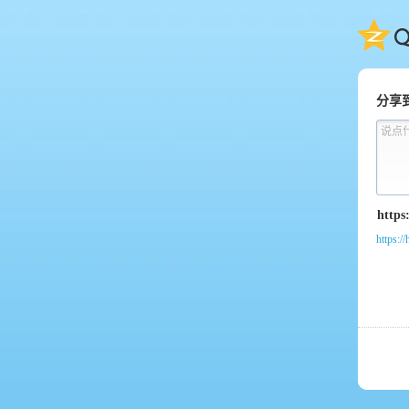
QQ
分享
说点
https:/