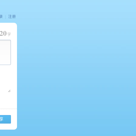
录
|
注册
20
字
享