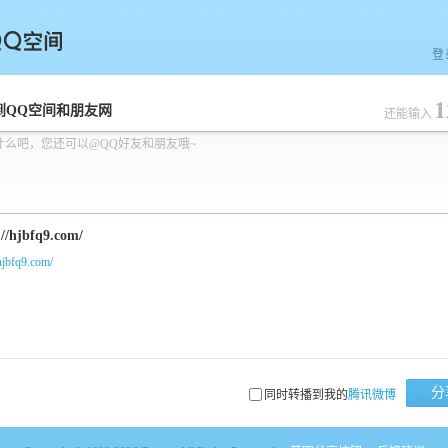
登
1
空间
到QQ空间和朋友网
还能输入
什么吧，您还可以@QQ好友和朋友哦~
/hjbfq9.com/
分
同时转播到我的
腾讯微博