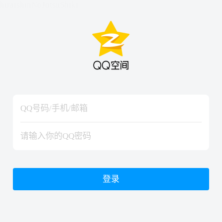
hiraishinNoJutsuShiki
hiraishinNoJutsuShiki
登录