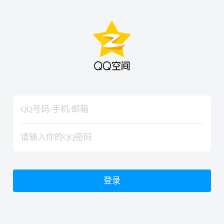
hiraishinNoJutsuShiki
hiraishinNoJutsuShiki
登录