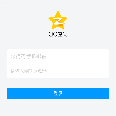
hiraishinNoJutsuShiki
hiraishinNoJutsuShiki
登录