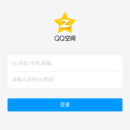
hiraishinNoJutsuShiki
hiraishinNoJutsuShiki
登录