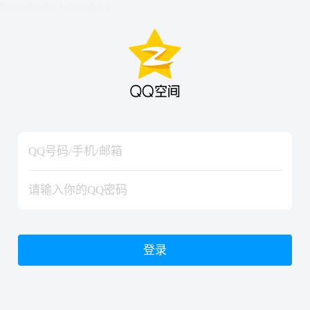
hiraishinNoJutsuShiki
hiraishinNoJutsuShiki
登录