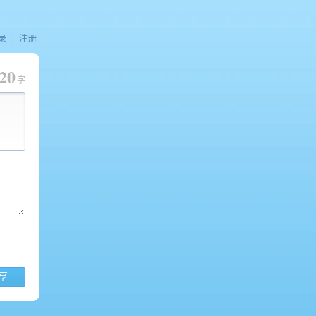
录
|
注册
20
字
享