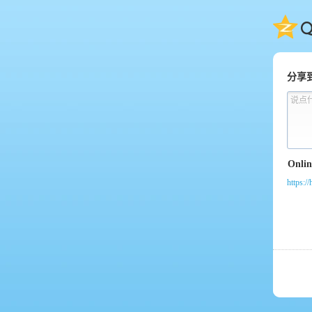
QQ
分享
说点
https:/