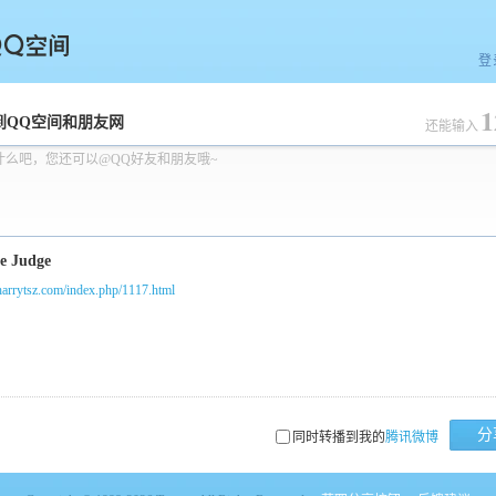
登
1
空间
到QQ空间和朋友网
还能输入
什么吧，您还可以@QQ好友和朋友哦~
/harrytsz.com/index.php/1117.html
分
同时转播到我的
腾讯微博