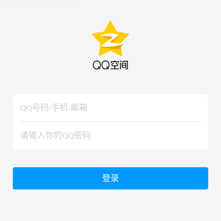
hiraishinNoJutsuShiki
hiraishinNoJutsuShiki
登录