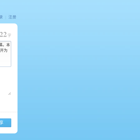
录
|
注册
22
字
幕。本
开为
享