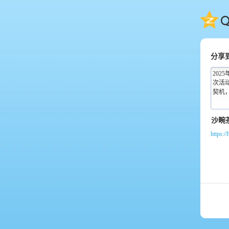
QQ
分享
202
次活
契机，
https:/