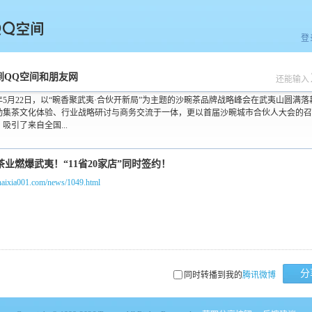
登
空间
到QQ空间和朋友网
还能输入
5年5月22日，以“畹香聚武夷·合伙开新局”为主题的沙畹茶品牌战略峰会在武夷山圆满落
动集茶文化体验、行业战略研讨与商务交流于一体，更以首届沙畹城市合伙人大会的召
吸引了来自全国...
/haixia001.com/news/1049.html
分
同时转播到我的
腾讯微博