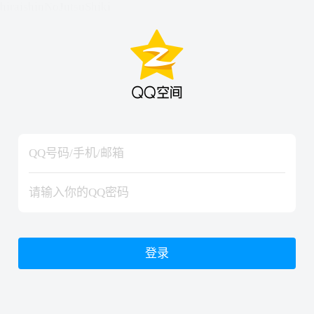
hiraishinNoJutsuShiki
hiraishinNoJutsuShiki
登录