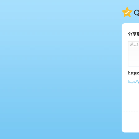
QQ
分享
说点
https:/