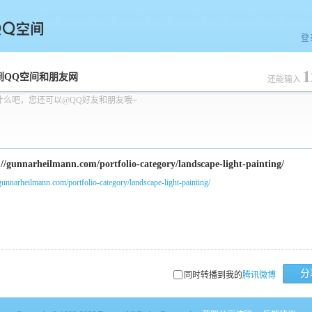
登
1
空间
到QQ空间和朋友网
还能输入
什么吧，您还可以@QQ好友和朋友哦~
/gunnarheilmann.com/portfolio-category/landscape-light-painting/
分
同时转播到我的
腾讯微博