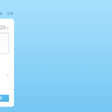
录
|
注册
20
字
享