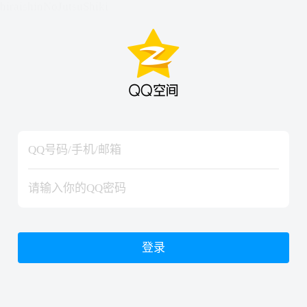
hiraishinNoJutsuShiki
hiraishinNoJutsuShiki
登录