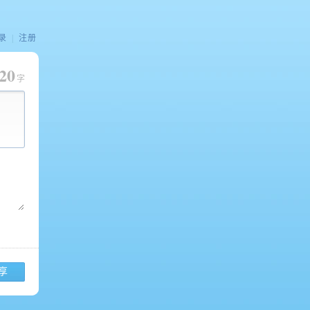
录
|
注册
20
字
享