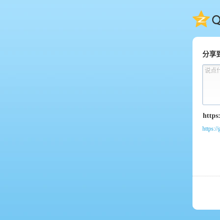
QQ
分享
说点
https:/