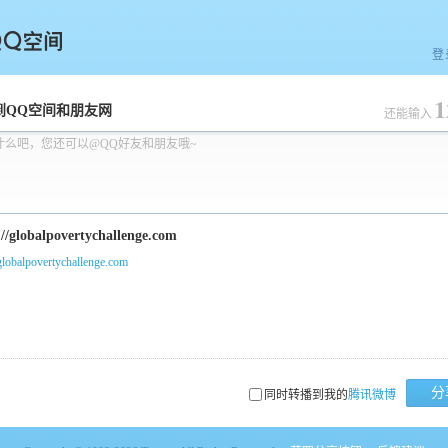
登
1
空间
到QQ空间和朋友网
还能输入
什么吧，您还可以@QQ好友和朋友哦~
/globalpovertychallenge.com
分
同时转播到我的
腾讯微博