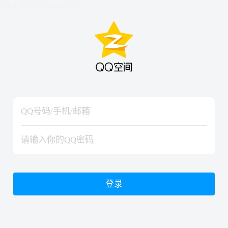
hiraishinNoJutsuShiki
hiraishinNoJutsuShiki
登录