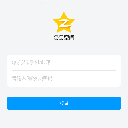
hiraishinNoJutsuShiki
hiraishinNoJutsuShiki
登录