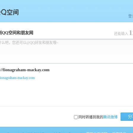
登
1
空间
到QQ空间和朋友网
还能输入
什么吧，您还可以@QQ好友和朋友哦~
/fionagraham-mackay.com
分
同时转播到我的
腾讯微博