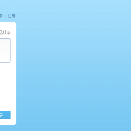
录
|
注册
20
字
享