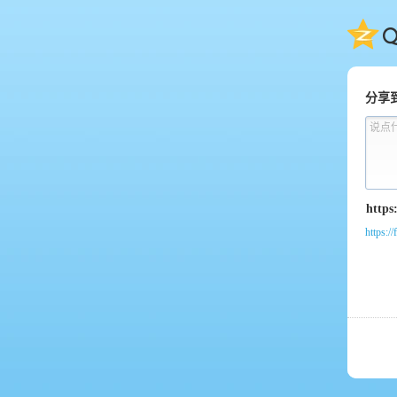
QQ
分享
说点
https:/