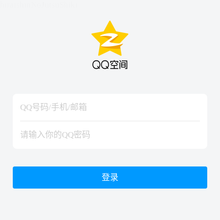
hiraishinNoJutsuShiki
hiraishinNoJutsuShiki
登录