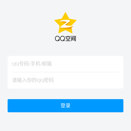
hiraishinNoJutsuShiki
hiraishinNoJutsuShiki
登录