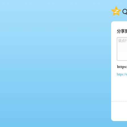
QQ
分享
说点
https:/