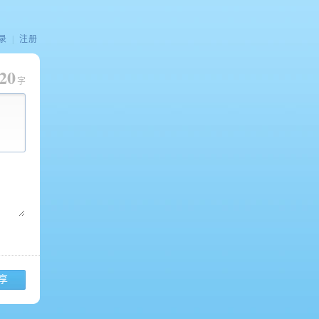
录
|
注册
20
字
享