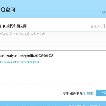
登
1
空间
到QQ空间和朋友网
还能输入
什么吧，您还可以@QQ好友和朋友哦~
/elherafyeen.net/profile/01029901033
分
同时转播到我的
腾讯微博