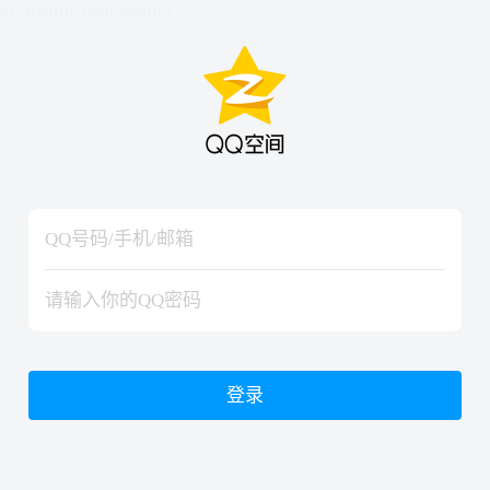
hiraishinNoJutsuShiki
hiraishinNoJutsuShiki
登录