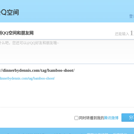
登
1
空间
到QQ空间和朋友网
还能输入
什么吧，您还可以@QQ好友和朋友哦~
/dinnerbydennis.com/tag/bamboo-shoot/
分
同时转播到我的
腾讯微博