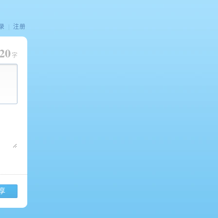
录
|
注册
20
字
享