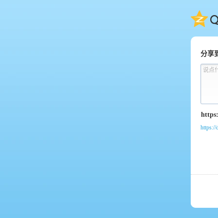
QQ
分享
说点
https:/