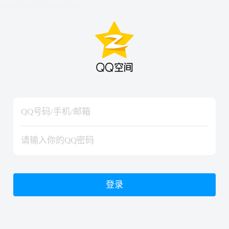
hiraishinNoJutsuShiki
hiraishinNoJutsuShiki
登录