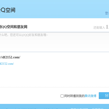
登
1
空间
到QQ空间和朋友网
还能输入
什么吧，您还可以@QQ好友和朋友哦~
/df2152.com/
分
同时转播到我的
腾讯微博