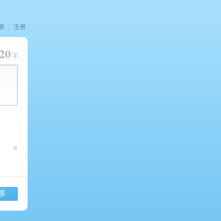
录
|
注册
20
字
享