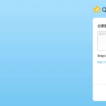
QQ
分享
说点
https:/