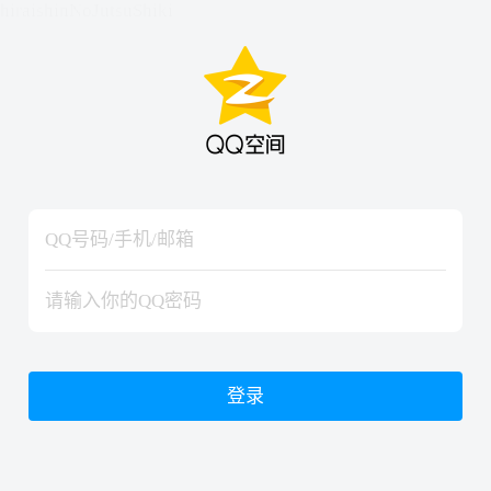
hiraishinNoJutsuShiki
hiraishinNoJutsuShiki
登录