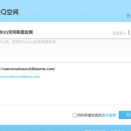
登
1
空间
到QQ空间和朋友网
还能输入
什么吧，您还可以@QQ好友和朋友哦~
/conversationswithlauren.com/
分
同时转播到我的
腾讯微博