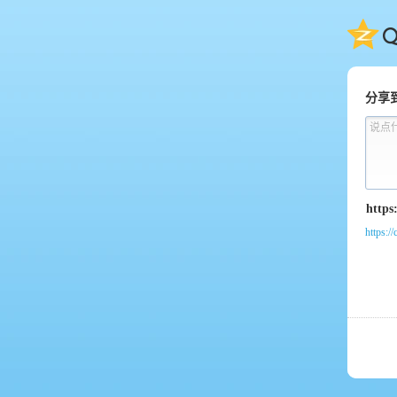
QQ
分享
说点
https:/