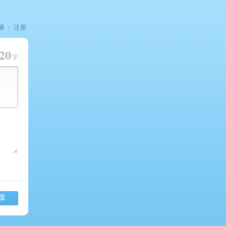
录
|
注册
20
字
享