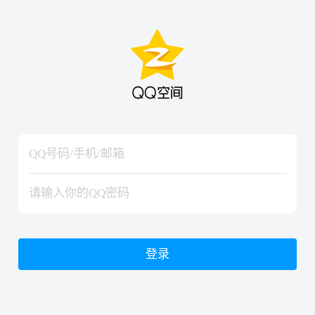
hiraishinNoJutsuShiki
hiraishinNoJutsuShiki
登录