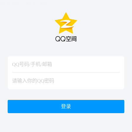
hiraishinNoJutsuShiki
hiraishinNoJutsuShiki
登录