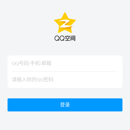
hiraishinNoJutsuShiki
hiraishinNoJutsuShiki
登录