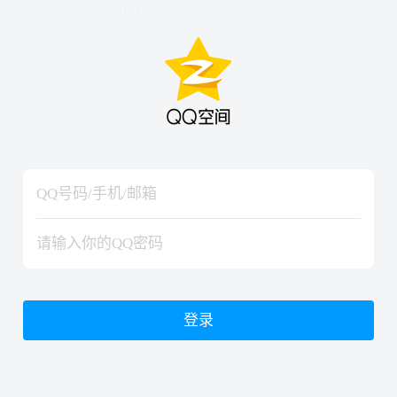
hiraishinNoJutsuShiki
hiraishinNoJutsuShiki
登录