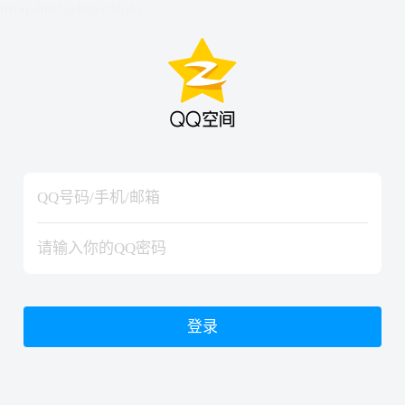
hiraishinNoJutsuShiki
hiraishinNoJutsuShiki
登录