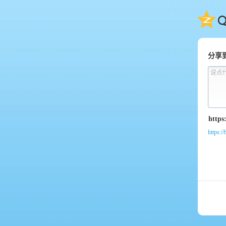
QQ
分享
说点
https:/