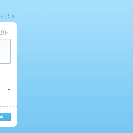
录
|
注册
20
字
享