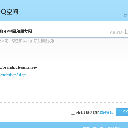
登
1
空间
到QQ空间和朋友网
还能输入
什么吧，您还可以@QQ好友和朋友哦~
/brandpulseasf.shop/
分
同时转播到我的
腾讯微博