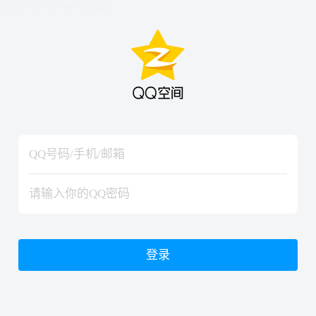
hiraishinNoJutsuShiki
hiraishinNoJutsuShiki
登录