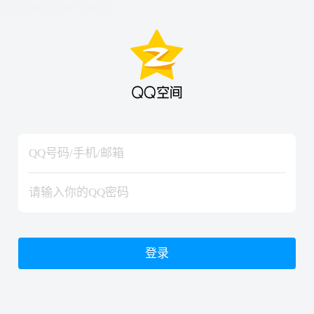
hiraishinNoJutsuShiki
hiraishinNoJutsuShiki
登录