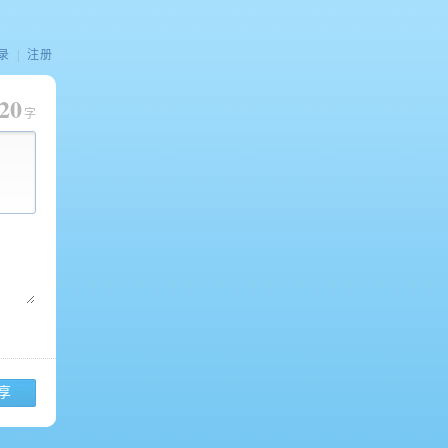
录
|
注册
20
字
享