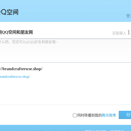
登
1
空间
到QQ空间和朋友网
还能输入
什么吧，您还可以@QQ好友和朋友哦~
/brandcrafterscse.shop/
分
同时转播到我的
腾讯微博