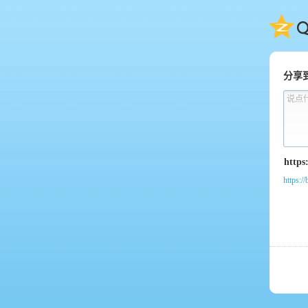
QQ
分享
说点
https:/