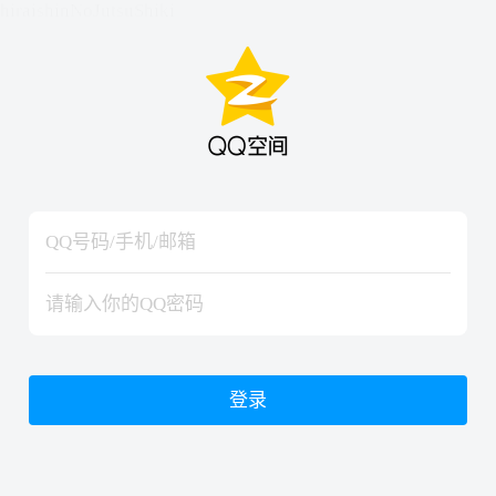
hiraishinNoJutsuShiki
hiraishinNoJutsuShiki
登录