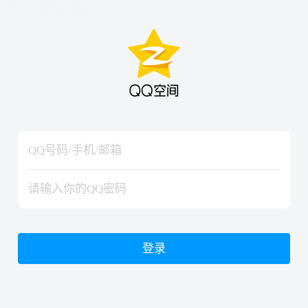
hiraishinNoJutsuShiki
hiraishinNoJutsuShiki
登录