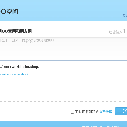
登
1
空间
到QQ空间和朋友网
还能输入
什么吧，您还可以@QQ好友和朋友哦~
/boostworldadm.shop/
分
同时转播到我的
腾讯微博