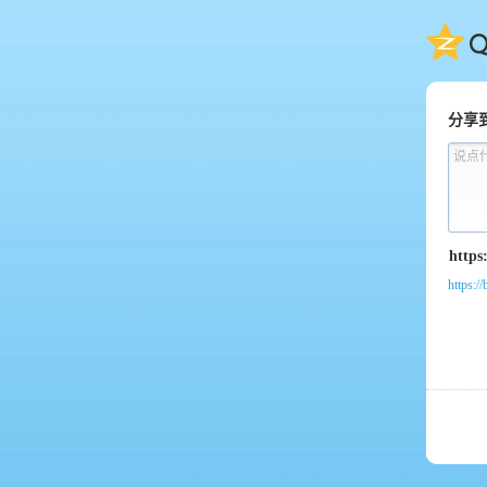
QQ
分享
说点
https:/