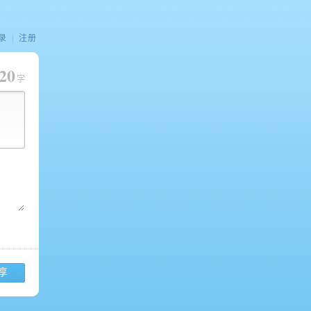
录
|
注册
20
字
享