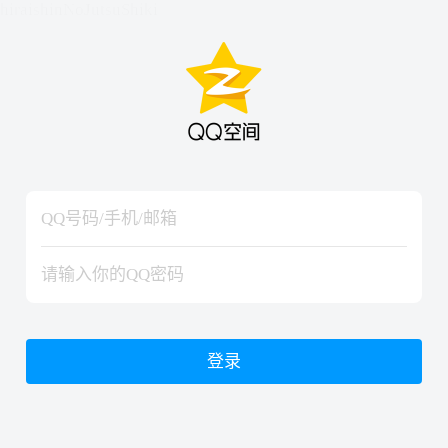
hiraishinNoJutsuShiki
hiraishinNoJutsuShiki
登录