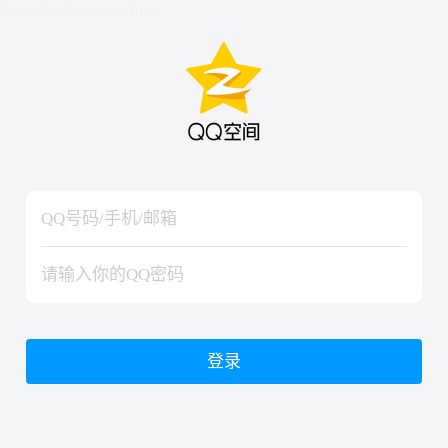
hiraishinNoJutsuShiki
hiraishinNoJutsuShiki
登录