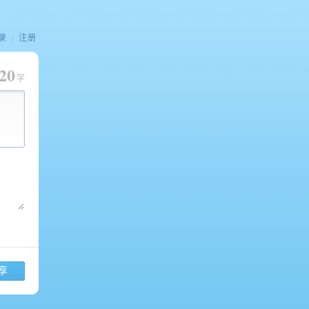
录
|
注册
20
字
享