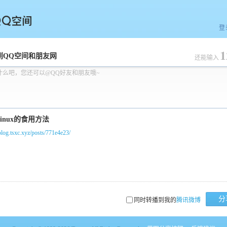
登
1
空间
到QQ空间和朋友网
还能输入
什么吧，您还可以@QQ好友和朋友哦~
/blog.tsxc.xyz/posts/771e4e23/
分
同时转播到我的
腾讯微博