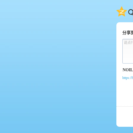
QQ
分享
说点
https:/