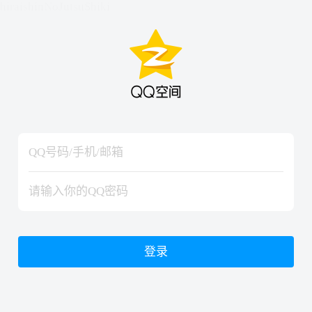
hiraishinNoJutsuShiki
hiraishinNoJutsuShiki
登录