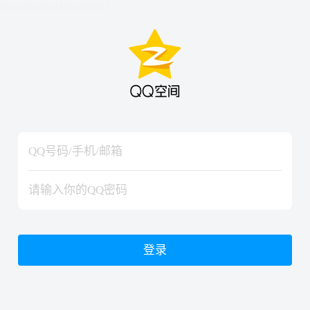
hiraishinNoJutsuShiki
hiraishinNoJutsuShiki
登录