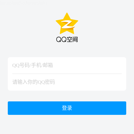
hiraishinNoJutsuShiki
hiraishinNoJutsuShiki
登录