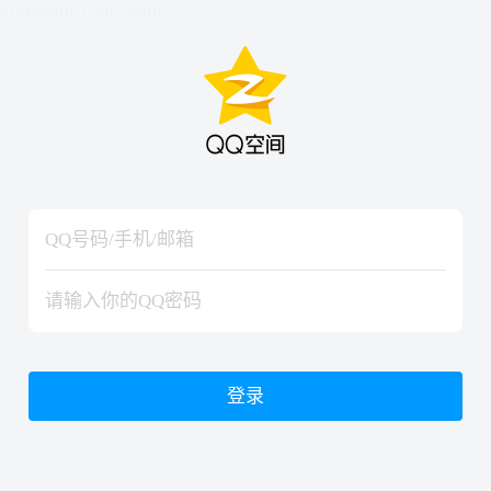
hiraishinNoJutsuShiki
hiraishinNoJutsuShiki
登录