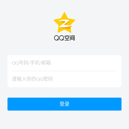
hiraishinNoJutsuShiki
hiraishinNoJutsuShiki
登录