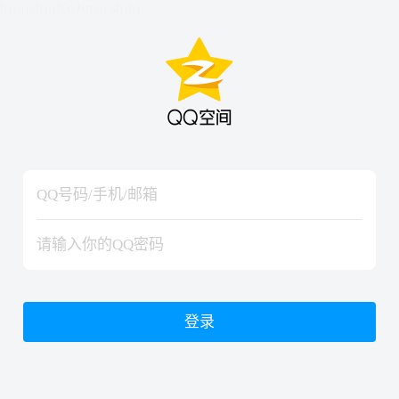
hiraishinNoJutsuShiki
hiraishinNoJutsuShiki
登录