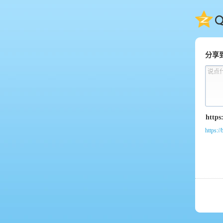
QQ
分享
说点
https:/