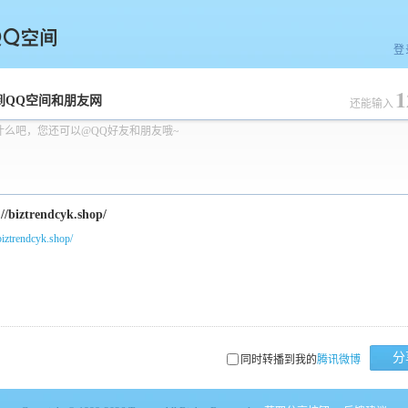
登
1
空间
到QQ空间和朋友网
还能输入
什么吧，您还可以@QQ好友和朋友哦~
/biztrendcyk.shop/
分
同时转播到我的
腾讯微博