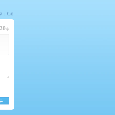
录
|
注册
20
字
享