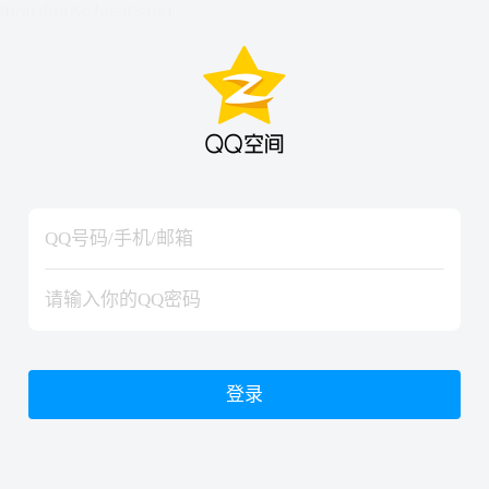
hiraishinNoJutsuShiki
hiraishinNoJutsuShiki
登录